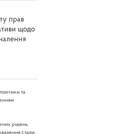
сту прав
іативи щодо
оналення
політики та
шенням
ених рішень
ухвалення стали