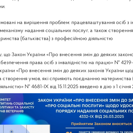
ни.
мовані на вирішення проблем: працевлаштування осіб з і
механізму надання соціальних послуг, а також створення
ринства (батьківства) з професійною діяльністю
, що Закон України «Про внесення змін до деяких законо
безпечення права осіб з інвалідністю на працю» № 4219-IX
країни «Про внесення змін до деяких законів України що
та створення умов, які сприяють поєднанню материнства (
льністю» № 4681-IX від 15.11.2025 введено в дію з 1 січня