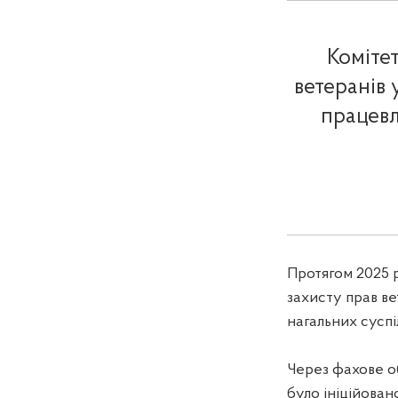
Комітет
ветеранів 
працевл
Протягом 2025 р
захисту прав в
нагальних суспі
Через фахове о
було ініційован