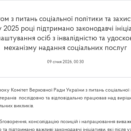
ом з питань соціальної політики та захи
у 2025 році підтримано законодавчі ініц
аштування осіб з інвалідністю та удоск
механізму надання соціальних послуг
09 січня 2026, 00:30
оку Комітет Верховної Ради України з питань соціальної 
етеранів послідовно та відповідально працював над вирі
льних викликів.
бговорення, консолідацію позицій і напрацювання виваж
о та підтримано важливі законодавчі ініціативи, які після 